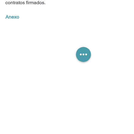
contratos firmados.
Anexo
[1]
 Plan Anual de Adquisiciones (PAA) 2025, 
versión del 6 de febrero. El PAA es un 
documento informativo, y las adquisiciones 
en él pueden ser revisadas, modificadas o 
canceladas. 
#ContrataciónPúblicaCali
AlcaldíaDeCali